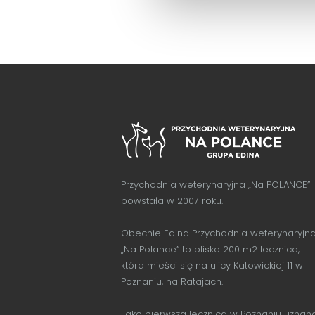
y
Przychodnia weterynaryjna „Na POLANCE”
powstała w 2007 roku.
Obecnie Edina Przychodnia weterynaryjn
„Na Polance” to blisko 200 m2 lecznica,
która mieści się na ulicy Katowickiej 11 w
Poznaniu, na Ratajach.
Jako pierwsza lecznica w Poznaniu uznan