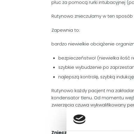
płuc za pomocą rurki intubacyjnej (pod
Rutynowo znieczulamy w ten sposób 
Zapewnia to:
bardzo niewielkie obciążenie organiz
bezpieczeństwo! (niewielka ilość 
szybkie wybudzenie po zaprzesta
najlepszą kontrolę, szybką indukcj
Rutynowo każdy pacjent ma zakładane
kondensator tlenu. Od momentu wejści
zwierzęcia czuwa wykwalifikowany per
Znieczulenie pacjentów, badania 