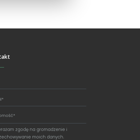
takt
rażam zgodę na gromadzenie i
zechowywanie moich danych.