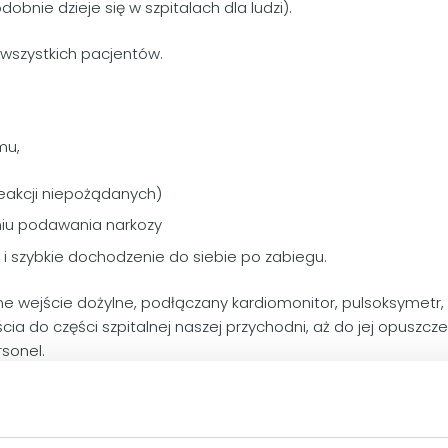
obnie dzieje się w szpitalach dla ludzi).
wszystkich pacjentów.
mu,
reakcji niepożądanych)
niu podawania narkozy
ę i szybkie dochodzenie do siebie po zabiegu.
 wejście dożylne, podłączany kardiomonitor, pulsoksymetr, 
a do części szpitalnej naszej przychodni, aż do jej opuszcz
sonel.
przed zabiegiem, protokoły anestetyczne