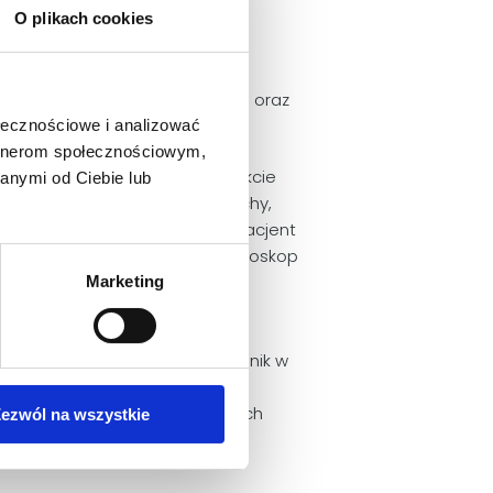
O plikach cookies
s procedur anestetycznych.
a w oddzielnym pomieszczeniu
enci są doglądani, dogrzewani oraz
ołecznościowe i analizować
artnerom społecznościowym,
w podczas znieczulenia. W trakcie
anymi od Ciebie lub
, temperaturę pacjentów, oddechy,
eba drugi lekarz weterynarii. Pacjent
ony serca przez specjalny stetoskop
m jest zabezpieczenie wejścia
Marketing
niczne staże do najlepszych klinik w
czne przeprowadzane są z
nestetycznego, czy u starszych
ezwól na wszystkie