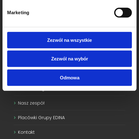
o
międzynarodową srebrną akredytację i certyfikat Kliniki
d
Przyjaznej Kotom.
Marketing
y
Zezwól na wszystkie
Strony
Zezwól na wybór
Regulamin przychodni
Odmowa
Nasze usługi
Nasz zespół
Placówki Grupy EDINA
Kontakt