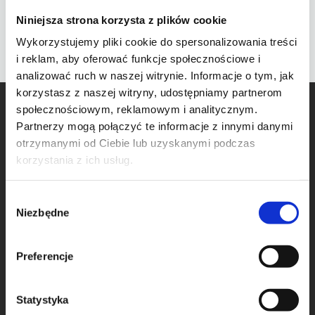
Niniejsza strona korzysta z plików cookie
Wykorzystujemy pliki cookie do spersonalizowania treści
i reklam, aby oferować funkcje społecznościowe i
analizować ruch w naszej witrynie. Informacje o tym, jak
korzystasz z naszej witryny, udostępniamy partnerom
społecznościowym, reklamowym i analitycznym.
Partnerzy mogą połączyć te informacje z innymi danymi
otrzymanymi od Ciebie lub uzyskanymi podczas
korzystania z ich usług.
Przychodnia weterynaryjna „Na POLANCE” powstała w 2007
W
roku.
Niezbędne
y
b
Obecnie Edina Przychodnia weterynaryjna „Na Polance” to
ó
blisko 200 m2 lecznica, która mieści się na ulicy Katowickiej
Preferencje
11 w Poznaniu, na Ratajach.
r
z
Jako pierwsza lecznica w Poznaniu uznana została za
g
Statystyka
Klinikę Przyjazną Kotom (Cat Friendly Clinic). Otrzymała