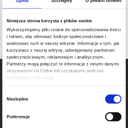
Zgoda
Szczegóły
O plikach cookies
Niniejsza strona korzysta z plików cookie
Wykorzystujemy pliki cookie do spersonalizowania treści
i reklam, aby oferować funkcje społecznościowe i
analizować ruch w naszej witrynie. Informacje o tym, jak
korzystasz z naszej witryny, udostępniamy partnerom
społecznościowym, reklamowym i analitycznym.
Partnerzy mogą połączyć te informacje z innymi danymi
otrzymanymi od Ciebie lub uzyskanymi podczas
korzystania z ich usług.
W
Niezbędne
y
Przychodnia weterynaryjna „Na POLANCE” powstała w 2007
b
roku.
ó
Preferencje
r
Obecnie Edina Przychodnia weterynaryjna „Na Polance” to
blisko 200 m2 lecznica, która mieści się na ulicy Katowickiej
z