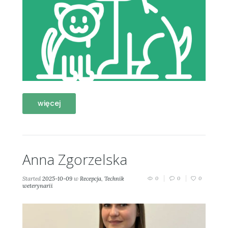
więcej
Anna Zgorzelska
Started
2025-10-09
w
Recepcja
,
Technik
0
0
0
weterynarii